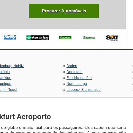
Procurar Automóveis
»
ltenburg Nobitz
Baden
»
olónia
Dortmund
»
rankfurt
Friedrichshafen
»
unique
Nuremberga
»
erlim Tegel
Luebeck Blankensee
kfurt Aeroporto
 do globo é muito fácil para os passageiros. Eles sabem que seria
uguer de carro no aeroporto de desembarque. Alugar um carro não