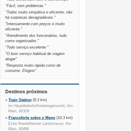
"
Fácil, sem problemas.
"
"
Todos muito simpática e eficiente; não
há surpresas desagradáveis.
"
"
Intensamente com preços e muito
eficiente.
"
"
Atendimento dos funcionários, tudo
como organizados.
"
"
Todo serviço excelente.
"
"
O bom serviço habitual de viagem
alugar
"
"
Resposta muito rápida como de
costume. Elogios
"
Destinos próximos
»
Train Station
(9,3 km)
Im Hauptbahnhof/mietwagenzentr, Am
Main, 60329
»
Francoforte sobre o Meno
(10,3 km)
Ecke Roedelheimer Landstrasse, Am
Main, 60486