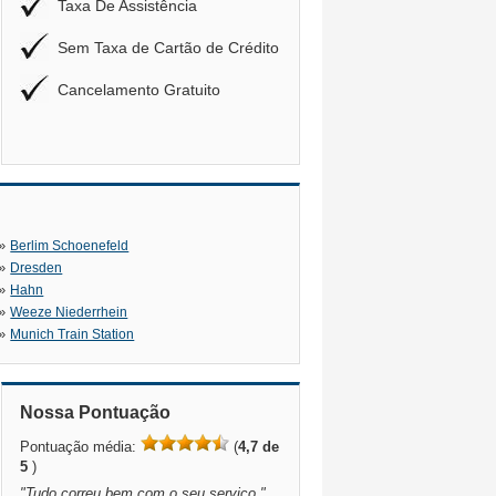
Taxa De Assistência
Sem Taxa de Cartão de Crédito
Cancelamento Gratuito
»
Berlim Schoenefeld
»
Dresden
»
Hahn
»
Weeze Niederrhein
»
Munich Train Station
Nossa Pontuação
Pontuação média:
(
4,7 de
5
)
"
Tudo correu bem com o seu serviço.
"