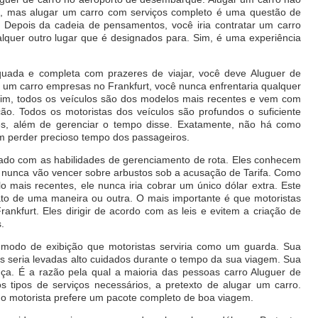
s, mas alugar um carro com serviços completo é uma questão de
. Depois da cadeia de pensamentos, você iria contratar um carro
lquer outro lugar que é designados para. Sim, é uma experiência
quada e completa com prazeres de viajar, você deve Aluguer de
um carro empresas no Frankfurt, você nunca enfrentaria qualquer
Sim, todos os veículos são dos modelos mais recentes e vem com
ão. Todos os motoristas dos veículos são profundos o suficiente
tes, além de gerenciar o tempo disse. Exatamente, não há como
m perder precioso tempo dos passageiros.
ado com as habilidades de gerenciamento de rota. Eles conhecem
e nunca vão vencer sobre arbustos sob a acusação de Tarifa. Como
o mais recentes, ele nunca iria cobrar um único dólar extra. Este
ato de uma maneira ou outra. O mais importante é que motoristas
ankfurt. Eles dirigir de acordo com as leis e evitem a criação de
.
modo de exibição que motoristas serviria como um guarda. Sua
as seria levadas alto cuidados durante o tempo da sua viagem. Sua
ça. É a razão pela qual a maioria das pessoas carro Aluguer de
 tipos de serviços necessários, a pretexto de alugar um carro.
u o motorista prefere um pacote completo de boa viagem.