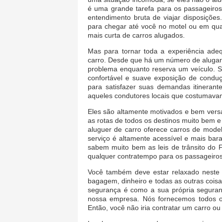
é uma grande tarefa para os passageiro
entendimento bruta de viajar disposições
para chegar até você no motel ou em qua
mais curta de carros alugados.
Mas para tornar toda a experiência ade
carro. Desde que há um número de alugar 
problema enquanto reserva um veículo. 
confortável e suave exposição de conduç
para satisfazer suas demandas itineran
aqueles condutores locais que costumava
Eles são altamente motivados e bem vers
as rotas de todos os destinos muito bem 
aluguer de carro oferece carros de model
serviço é altamente acessível e mais bar
sabem muito bem as leis de trânsito do Fr
qualquer contratempo para os passageiros
Você também deve estar relaxado neste 
bagagem, dinheiro e todas as outras cois
segurança é como a sua própria seguran
nossa empresa. Nós fornecemos todos os
Então, você não iria contratar um carro o