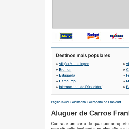
Destinos mais populares
»
»
Allgäu Memmingen
A
»
»
Bremen
C
»
»
Estugarda
F
»
»
Hamburgo
M
»
»
Internacional de Düsseldorf
B
Pagina inicial
»
Alemanha
»
Aeroporto de Frankfurt
Aluguer de Carros Fran
Contratar um carro de qualquer aeroporto
uma situação incômoda, se eles não o al