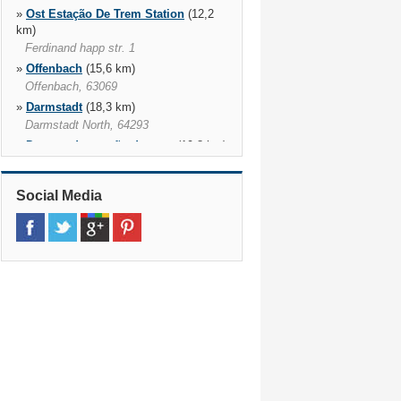
»
Ost Estação De Trem Station
(12,2
km)
Ferdinand happ str. 1
»
Offenbach
(15,6 km)
Offenbach, 63069
»
Darmstadt
(18,3 km)
Darmstadt North, 64293
»
Darmstadt estação de trem
(19,8 km)
Platz Der Deutschen Einheit 20,
Darmstadt, 64293
Social Media
»
Wiesbaden South
(22,3 km)
»
Wiesbaden Biebrich
(22,6 km)
Wiesbaden, 65189
»
Mainz da Estação de Comboios
(22,8 km)
Db Reisezentrum Hbf / 1. Stock,
Mainz, 55116
»
Wiesbaden
(23,6 km)
Bahnhofsplatz 3, Lilien carre, Lilien
carré, Wiesbaden, 65189