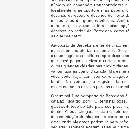
número de espanhóis transportadoras qu
Idealmente, o aeroporto é mais popular 
destinos europeus e destinos do norte d
muitos voos de grandes vôos na Améric
aeroporto, os viajantes têm muitas opçõ
destinos ao redor de Barcelona como táx
aluguer de carro.
Aeroporto de Barcelona é lar de cinco em
mais sobre as ofertas disponíveis. Se v
aluguer agências estão sempre dispostas
que você pegar e deixar o carro em mui
outras grandes cidades nas proximidades 
vários lugares como Daurada, Maresme e
você pode viajar com seu carro alugado
bordo. Na verdade, o registro de es
estacionamento dividido para os dois termi
O terminal 1 no aeroporto de Barcelona 
catalão Ricardo Bofill. O terminal poss
glasswork todo do teto para seu piso. Hoj
dentro. Após a chegada, este local ofere
documentação de aluguer de carro ser c
estar onde viajantes podem ir para ref
seguida. Também existem salas VIP, uma