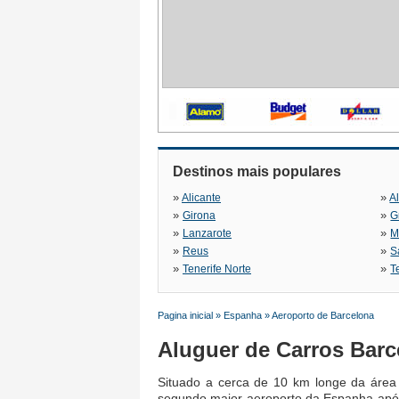
Destinos mais populares
»
»
Alicante
A
»
»
Girona
G
»
»
Lanzarote
M
»
»
Reus
S
»
»
Tenerife Norte
T
Pagina inicial
»
Espanha
»
Aeroporto de Barcelona
Aluguer de Carros Barc
Situado a cerca de 10 km longe da área
segundo maior aeroporto da Espanha após