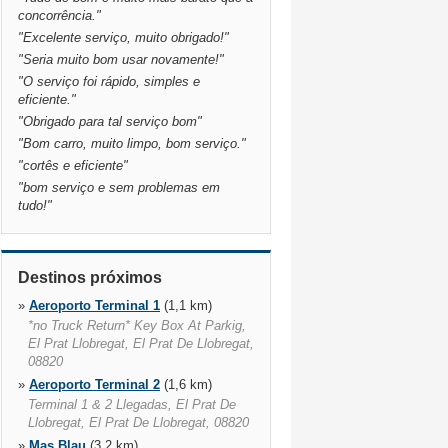
concorrência.
"
"
Excelente serviço, muito obrigado!
"
"
Seria muito bom usar novamente!
"
"
O serviço foi rápido, simples e
eficiente.
"
"
Obrigado para tal serviço bom
"
"
Bom carro, muito limpo, bom serviço.
"
"
cortês e eficiente
"
"
bom serviço e sem problemas em
tudo!
"
Destinos próximos
»
Aeroporto Terminal 1
(1,1 km)
*no Truck Return* Key Box At Parkig,
El Prat Llobregat, El Prat De Llobregat,
08820
»
Aeroporto Terminal 2
(1,6 km)
Terminal 1 & 2 Llegadas, El Prat De
Llobregat, El Prat De Llobregat, 08820
»
Mas Blau
(3,2 km)