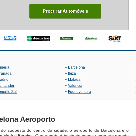
Procurar Automóveis
»
lmeria
Barcelona
»
ranada
Ibiza
»
adrid
Málaga
»
antander
Valência
»
enerife Sul
Fuerteventura
elona Aeroporto
 do sudoeste do centro da cidade, o aeroporto de Barcelona é o
 Madrid Barajas. O aeroporto é bastante popular para um grande