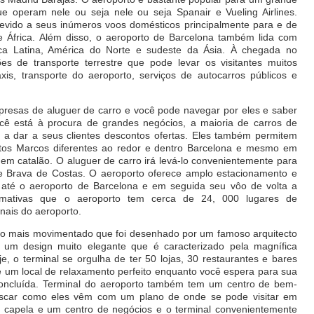
e operam nele ou seja nele ou seja Spanair e Vueling Airlines.
devido a seus inúmeros voos domésticos principalmente para e de
e África. Além disso, o aeroporto de Barcelona também lida com
a Latina, América do Norte e sudeste da Ásia. À chegada no
es de transporte terrestre que pode levar os visitantes muitos
is, transporte do aeroporto, serviços de autocarros públicos e
presas de aluguer de carro e você pode navegar por eles e saber
ocê está à procura de grandes negócios, a maioria de carros de
 a dar a seus clientes descontos ofertas. Eles também permitem
tos Marcos diferentes ao redor e dentro Barcelona e mesmo em
em catalão. O aluguer de carro irá levá-lo convenientemente para
 Brava de Costas. O aeroporto oferece amplo estacionamento e
 até o aeroporto de Barcelona e em seguida seu vôo de volta a
timativas que o aeroporto tem cerca de 24, 000 lugares de
nais do aeroporto.
é o mais movimentado que foi desenhado por um famoso arquitecto
ui um design muito elegante que é caracterizado pela magnífica
e, o terminal se orgulha de ter 50 lojas, 30 restaurantes e bares
ce um local de relaxamento perfeito enquanto você espera para sua
oncluída. Terminal do aeroporto também tem um centro de bem-
rescar como eles vêm com um plano de onde se pode visitar em
 capela e um centro de negócios e o terminal convenientemente