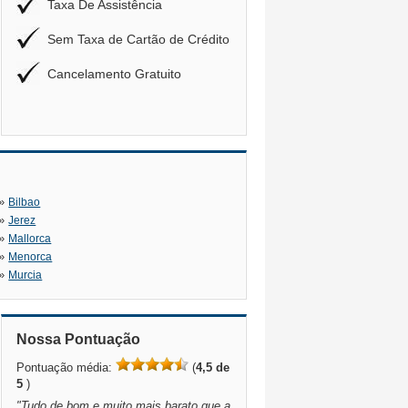
Taxa De Assistência
Sem Taxa de Cartão de Crédito
Cancelamento Gratuito
»
Bilbao
»
Jerez
»
Mallorca
»
Menorca
»
Murcia
Nossa Pontuação
Pontuação média:
(
4,5 de
5
)
"
Tudo de bom e muito mais barato que a