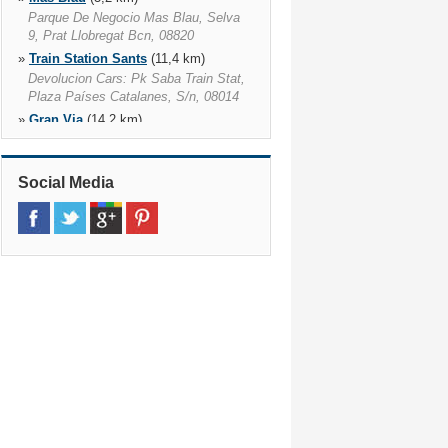
Parque De Negocio Mas Blau, Selva
9, Prat Llobregat Bcn, 08820
»
Train Station Sants
(11,4 km)
Devolucion Cars: Pk Saba Train Stat,
Plaza Países Catalanes, S/n, 08014
»
Gran Via
(14,2 km)
** No Trucks Return **, 08010
»
Centre de la Vila
(15,2 km)
Social Media
C/ Rosa Sensat, 4 (entrada Parking),
08005
»
Norte
(15,7 km)
** No Trucks Return **, 08018
»
Martorell
(24,9 km)
Pau Claris, 46, Martorell, 08760
»
Sabadell
(29,1 km)
Sabadell, 08205
»
Terrassa
(31,0 km)
Carretera Montcada, S/n, Terrassa,
08223