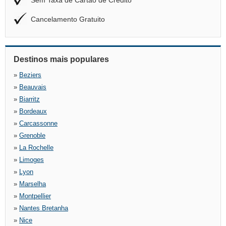
Sem Taxa de Cartão de Crédito
Cancelamento Gratuito
Destinos mais populares
»
Beziers
»
Beauvais
»
Biarritz
»
Bordeaux
»
Carcassonne
»
Grenoble
»
La Rochelle
»
Limoges
»
Lyon
»
Marselha
»
Montpellier
»
Nantes Bretanha
»
Nice