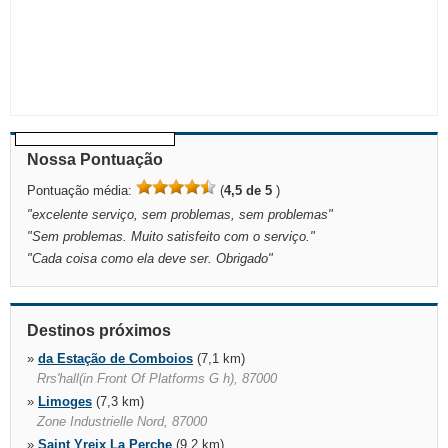
Nossa Pontuação
Pontuação média:
(
4,5 de 5
)
"
excelente serviço, sem problemas, sem problemas
"
"
Sem problemas. Muito satisfeito com o serviço.
"
"
Cada coisa como ela deve ser. Obrigado
"
Destinos próximos
»
da Estação de Comboios
(7,1 km)
Rrs'hall(in Front Of Platforms G h), 87000
»
Limoges
(7,3 km)
Zone Industrielle Nord, 87000
»
Saint Yreix La Perche
(9,2 km)