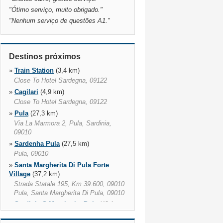
"
Ótimo serviço, muito obrigado.
"
"
Nenhum serviço de questões A1.
"
Destinos próximos
»
Train Station
(3,4 km)
Close To Hotel Sardegna, 09122
»
Cagilari
(4,9 km)
Close To Hotel Sardegna, 09122
»
Pula
(27,3 km)
Via La Marmora 2, Pula, Sardinia,
09010
»
Sardenha Pula
(27,5 km)
Pula, 09010
»
Santa Margherita Di Pula Forte
Village
(37,2 km)
Strada Statale 195, Km 39.600, 09010
Pula, Santa Margherita Di Pula, 09010
»
Sardinia S Margherita Pula
(43,1
km)