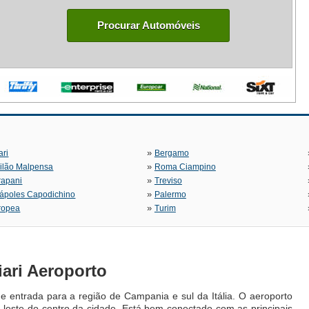
Procurar Automóveis
»
ari
Bergamo
»
ilão Malpensa
Roma Ciampino
»
rapani
Treviso
»
ápoles Capodichino
Palermo
»
ropea
Turim
iari Aeroporto
 de entrada para a região de Campania e sul da Itália. O aeroporto
 a leste do centro da cidade. Está bem conectado com as principais