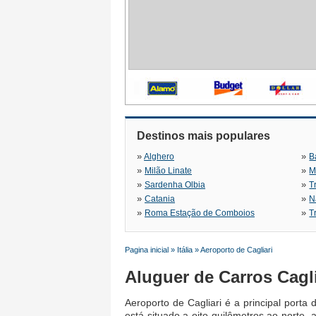
Destinos mais populares
»
»
Alghero
B
»
»
Milão Linate
M
»
»
Sardenha Olbia
T
»
»
Catania
N
»
»
Roma Estação de Comboios
T
Pagina inicial
»
Itália
»
Aeroporto de Cagliari
Aluguer de Carros Cagl
Aeroporto de Cagliari é a principal porta
está situado a oito quilômetros ao norte,