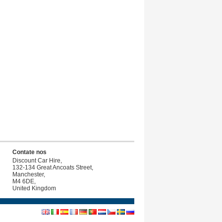
Contate nos
Discount Car Hire,
132-134 Great Ancoats Street,
Manchester,
M4 6DE,
United Kingdom