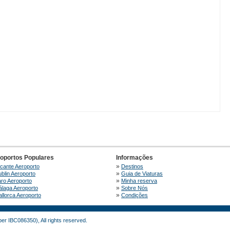
oportos Populares
Informações
»
icante Aeroporto
Destinos
»
blin Aeroporto
Guia de Viaturas
»
ro Aeroporto
Minha reserva
»
laga Aeroporto
Sobre Nós
»
llorca Aeroporto
Condições
r IBC086350), All rights reserved.