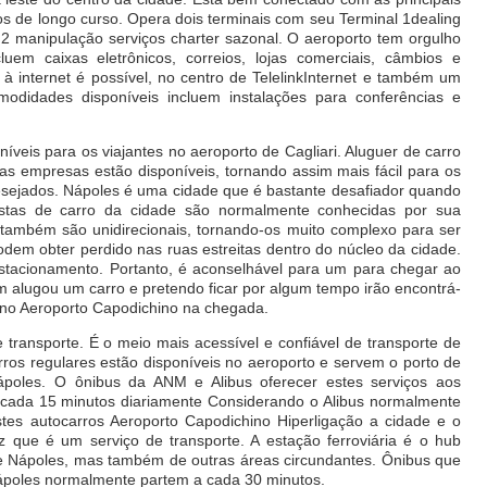
s de longo curso. Opera dois terminais com seu Terminal 1dealing
 2 manipulação serviços charter sazonal. O aeroporto tem orgulho
em caixas eletrônicos, correios, lojas comerciais, câmbios e
 à internet é possível, no centro de TelelinkInternet e também um
omodidades disponíveis incluem instalações para conferências e
íveis para os viajantes no aeroporto de Cagliari. Aluguer de carro
ias empresas estão disponíveis, tornando assim mais fácil para os
desejados. Nápoles é uma cidade que é bastante desafiador quando
istas de carro da cidade são normalmente conhecidas por sua
também são unidirecionais, tornando-os muito complexo para ser
odem obter perdido nas ruas estreitas dentro do núcleo da cidade.
estacionamento. Portanto, é aconselhável para um para chegar ao
m alugou um carro e pretendo ficar por algum tempo irão encontrá-
o no Aeroporto Capodichino na chegada.
 transporte. É o meio mais acessível e confiável de transporte de
rros regulares estão disponíveis no aeroporto e servem o porto de
ápoles. O ônibus da ANM e Alibus oferecer estes serviços aos
cada 15 minutos diariamente Considerando o Alibus normalmente
tes autocarros Aeroporto Capodichino Hiperligação a cidade e o
z que é um serviço de transporte. A estação ferroviária é o hub
 de Nápoles, mas também de outras áreas circundantes. Ônibus que
 Nápoles normalmente partem a cada 30 minutos.