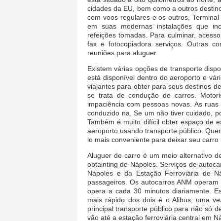
cidades da EU, bem como a outros destino
com voos regulares e os outros, Terminal
em suas modernas instalações que inclu
refeições tomadas. Para culminar, acesso
fax e fotocopiadora serviços. Outras c
reuniões para aluguer.
Existem várias opções de transporte dispon
está disponível dentro do aeroporto e vár
viajantes para obter para seus destinos 
se trata de condução de carros. Motor
impaciência com pessoas novas. As ruas 
conduzido na. Se um não tiver cuidado, p
Também é muito difícil obter espaço de 
aeroporto usando transporte público. Que
lo mais conveniente para deixar seu carr
Aluguer de carro é um meio alternativo de
obtainting de Nápoles. Serviços de autoca
Nápoles e da Estação Ferroviária de N
passageiros. Os autocarros ANM operam 
opera a cada 30 minutos diariamente. Es
mais rápido dos dois é o Alibus, uma ve
principal transporte público para não só
vão até a estação ferroviária central em