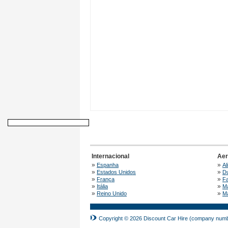
Internacional
Aer
»
»
Espanha
Al
»
»
Estados Unidos
Du
»
»
França
Fa
»
»
Itália
Má
»
»
Reino Unido
Ma
Copyright © 2026 Discount Car Hire (company numbe