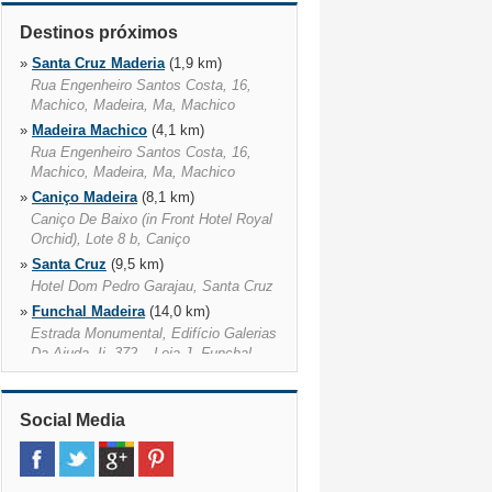
Destinos próximos
»
Santa Cruz Maderia
(1,9 km)
Rua Engenheiro Santos Costa, 16,
Machico, Madeira, Ma, Machico
»
Madeira Machico
(4,1 km)
Rua Engenheiro Santos Costa, 16,
Machico, Madeira, Ma, Machico
»
Caniço Madeira
(8,1 km)
Caniço De Baixo (in Front Hotel Royal
Orchid), Lote 8 b, Caniço
»
Santa Cruz
(9,5 km)
Hotel Dom Pedro Garajau, Santa Cruz
»
Funchal Madeira
(14,0 km)
Estrada Monumental, Edifício Galerias
Da Ajuda, Ii, 372 – Loja J, Funchal,
9000 – 116
»
Calheta
(15,5 km)
Social Media
»
Funchal
(17,3 km)
Rua Nova Da Quinta Deão, 19,
Funchal
»
Cabo Girao
(22,0 km)