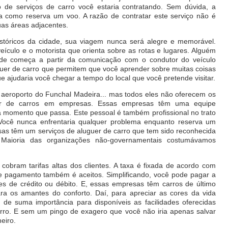
po de serviços de carro você estaria contratando. Sem dúvida, a
a como reserva um voo. A razão de contratar este serviço não é
as áreas adjacentes.
stóricos da cidade, sua viagem nunca será alegre e memorável.
eículo e o motorista que orienta sobre as rotas e lugares. Alguém
ade começa a partir da comunicação com o condutor do veículo
uguer de carro que permitem que você aprender sobre muitas coisas
ue ajudaria você chegar a tempo do local que você pretende visitar.
aeroporto do Funchal Madeira... mas todos eles não oferecem os
guer de carros em empresas. Essas empresas têm uma equipe
a momento que passa. Este pessoal é também profissional no trato
. Você nunca enfrentaria qualquer problema enquanto reserva um
sas têm um serviços de aluguer de carro que tem sido reconhecida
 Maioria das organizações não-governamentais costumávamos
obram tarifas altas dos clientes. A taxa é fixada de acordo com
 pagamento também é aceitos. Simplificando, você pode pagar a
tões de crédito ou débito. E, essas empresas têm carros de último
ra os amantes do conforto. Daí, para apreciar as cores da vida
 de suma importância para disponíveis as facilidades oferecidas
arro. E sem um pingo de exagero que você não iria apenas salvar
eiro.