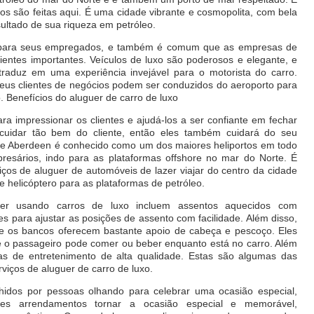
os são feitas aqui. É uma cidade vibrante e cosmopolita, com bela
ultado de sua riqueza em petróleo.
 para seus empregados, e também é comum que as empresas de
lientes importantes. Veículos de luxo são poderosos e elegante, e
traduz em uma experiência invejável para o motorista do carro.
eus clientes de negócios podem ser conduzidos do aeroporto para
. Benefícios do aluguer de carro de luxo
 impressionar os clientes e ajudá-los a ser confiante em fechar
cuidar tão bem do cliente, então eles também cuidará do seu
 de Aberdeen é conhecido como um dos maiores heliportos em todo
esários, indo para as plataformas offshore no mar do Norte. É
iços de aluguer de automóveis de lazer viajar do centro da cidade
 helicóptero para as plataformas de petróleo.
er usando carros de luxo incluem assentos aquecidos com
ples para ajustar as posições de assento com facilidade. Além disso,
 os bancos oferecem bastante apoio de cabeça e pescoço. Eles
 o passageiro pode comer ou beber enquanto está no carro. Além
as de entretenimento de alta qualidade. Estas são algumas das
rviços de aluguer de carro de luxo.
idos por pessoas olhando para celebrar uma ocasião especial,
es arrendamentos tornar a ocasião especial e memorável,