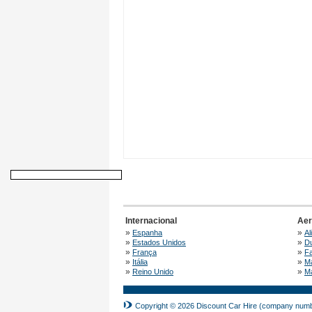
Internacional
Aer
»
»
Espanha
Al
»
»
Estados Unidos
Du
»
»
França
Fa
»
»
Itália
Má
»
»
Reino Unido
Ma
Copyright © 2026 Discount Car Hire (company numbe