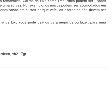
es românticas. Carros de luxo como limousines podem ser usados
de uma só vez. Por exemplo, os noivos podem ser acomodados em
onomizando em custos porque veículos diferentes não devem ser
rro de luxo você pode usá-los para negócios ou lazer, para uma
erdeen, Ab21 7gr