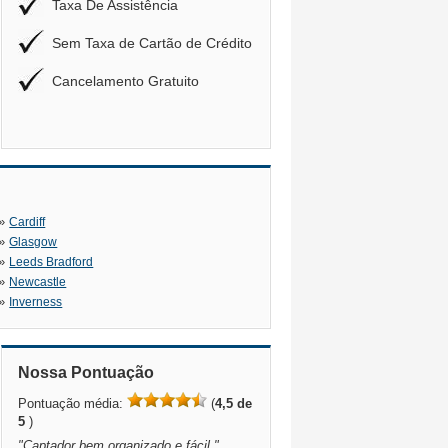
Taxa De Assistência
Sem Taxa de Cartão de Crédito
Cancelamento Gratuito
»
Cardiff
»
Glasgow
»
Leeds Bradford
»
Newcastle
»
Inverness
Nossa Pontuação
Pontuação média:
(
4,5 de
5
)
"
Captador bem organizado e fácil.
"