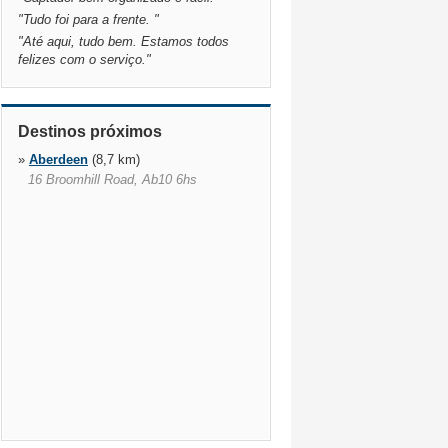
"
Tudo foi para a frente.
"
"
Até aqui, tudo bem. Estamos todos
felizes com o serviço.
"
Destinos próximos
»
Aberdeen
(8,7 km)
16 Broomhill Road, Ab10 6hs