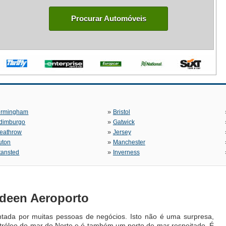
Procurar Automóveis
»
irmingham
Bristol
»
dimburgo
Gatwick
»
eathrow
Jersey
»
uton
Manchester
»
tansted
Inverness
rdeen Aeroporto
ntada por muitas pessoas de negócios. Isto não é uma surpresa,
etróleo do mar do Norte e é também um porto de mar respeitado. É