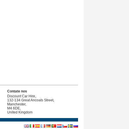
Contate nos
Discount Car Hire,
132-134 Great Ancoats Street,
Manchester,
M4 6DE,
United Kingdom