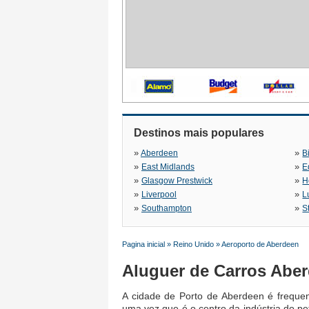
Destinos mais populares
»
»
Aberdeen
B
»
»
East Midlands
E
»
»
Glasgow Prestwick
H
»
»
Liverpool
L
»
»
Southampton
S
Pagina inicial
»
Reino Unido
»
Aeroporto de Aberdeen
Aluguer de Carros Abe
A cidade de Porto de Aberdeen é freque
uma vez que é o centro da indústria do p