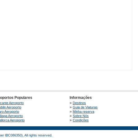
oportos Populares
Informações
»
icante Aeroporto
Destinos
»
blin Aeroporto
Guia de Viaturas
»
ro Aeroporto
Minha reserva
»
laga Aeroporto
Sobre Nós
»
llorca Aeroporto
Condições
r IBC086350), All rights reserved.