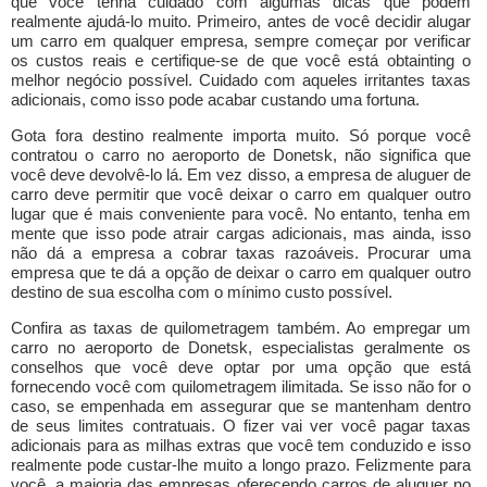
que você tenha cuidado com algumas dicas que podem
realmente ajudá-lo muito. Primeiro, antes de você decidir alugar
um carro em qualquer empresa, sempre começar por verificar
os custos reais e certifique-se de que você está obtainting o
melhor negócio possível. Cuidado com aqueles irritantes taxas
adicionais, como isso pode acabar custando uma fortuna.
Gota fora destino realmente importa muito. Só porque você
contratou o carro no aeroporto de Donetsk, não significa que
você deve devolvê-lo lá. Em vez disso, a empresa de aluguer de
carro deve permitir que você deixar o carro em qualquer outro
lugar que é mais conveniente para você. No entanto, tenha em
mente que isso pode atrair cargas adicionais, mas ainda, isso
não dá a empresa a cobrar taxas razoáveis. Procurar uma
empresa que te dá a opção de deixar o carro em qualquer outro
destino de sua escolha com o mínimo custo possível.
Confira as taxas de quilometragem também. Ao empregar um
carro no aeroporto de Donetsk, especialistas geralmente os
conselhos que você deve optar por uma opção que está
fornecendo você com quilometragem ilimitada. Se isso não for o
caso, se empenhada em assegurar que se mantenham dentro
de seus limites contratuais. O fizer vai ver você pagar taxas
adicionais para as milhas extras que você tem conduzido e isso
realmente pode custar-lhe muito a longo prazo. Felizmente para
você, a maioria das empresas oferecendo carros de aluguer no