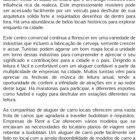
influência rica da realeza. Este impressionante mosteiro pode
ser acessado facilmente por um veículo para desfrutar de sua
arquitetura sólida forte e requintados desenhos de dentro para
fora. Há uma abundância de belos locais históricos para explorar
enquanto na cidade.
Este centro comercial continua a florescer em uma variedade de
indústrias que incluem a fabricação de cerveja, semente crescer
e assar. Turistas podem agarrar um bom mapa local a unidade
em torno destas indústrias para compreender e apreciar o seu
significado e contribuições para a cidade e o país. Dirigindo a
leitura é fácil e confortável com um aluguer confiável a partir da
multiplicidade de empresas na cidade. Muitos turistas vêm para
apreciar os festivais de música de leitura anual, tendo a
oportunidade de conferir a infinidade de atrações em e ao redor
deste lugar. Há maratonas para participar, e diferentes esportes
como futebol e rugby para desfrutar em estações diferentes na
leitura.
As companhias de aluguer de carro locais oferecem uma vasta
frota de carros que agradaria a traveller budobtain e requisitos.
Empresas de Rent a Car oferecem vários modelos que se
encaixam as necessidades do locatário planos de viagem sem
rebentar a budobtain. Um aluguer de carro pode facilmente ser
feito no local com a ampla disponibilidade de modelos de carro a