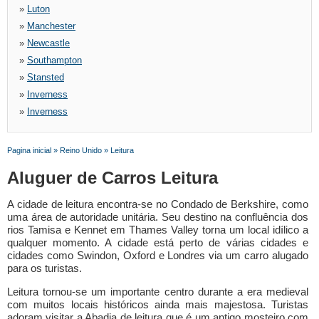
»
Luton
»
Manchester
»
Newcastle
»
Southampton
»
Stansted
»
Inverness
»
Inverness
Pagina inicial
»
Reino Unido
»
Leitura
Aluguer de Carros Leitura
A cidade de leitura encontra-se no Condado de Berkshire, como
uma área de autoridade unitária. Seu destino na confluência dos
rios Tamisa e Kennet em Thames Valley torna um local idílico a
qualquer momento. A cidade está perto de várias cidades e
cidades como Swindon, Oxford e Londres via um carro alugado
para os turistas.
Leitura tornou-se um importante centro durante a era medieval
com muitos locais históricos ainda mais majestosa. Turistas
adoram visitar a Abadia de leitura que é um antigo mosteiro com