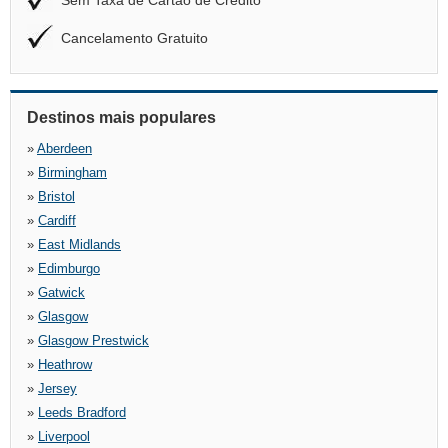
Sem Taxa de Cartão de Crédito
Cancelamento Gratuito
Destinos mais populares
»
Aberdeen
»
Birmingham
»
Bristol
»
Cardiff
»
East Midlands
»
Edimburgo
»
Gatwick
»
Glasgow
»
Glasgow Prestwick
»
Heathrow
»
Jersey
»
Leeds Bradford
»
Liverpool